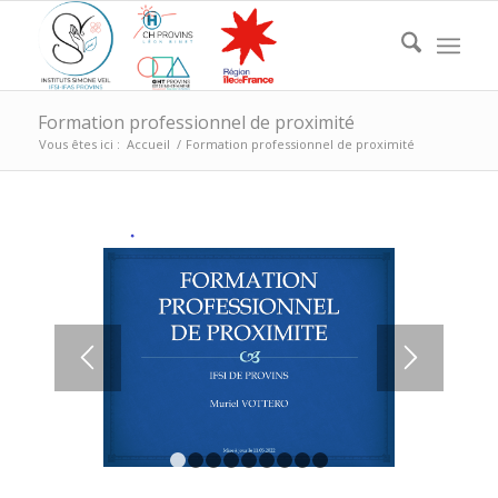
Formation professionnel de proximité
Vous êtes ici :
Accueil
/
Formation professionnel de proximité
1
2
3
4
5
6
7
8
9