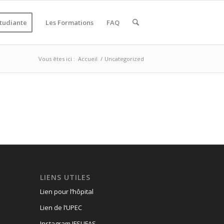
étudiante
Les Formations
FAQ
Vous êtes ici :
Accueil
/
Uncategorized
LIENS UTILES
Lien pour l’hôpital
Lien de l’UPEC
Instagram IFSI IFAS