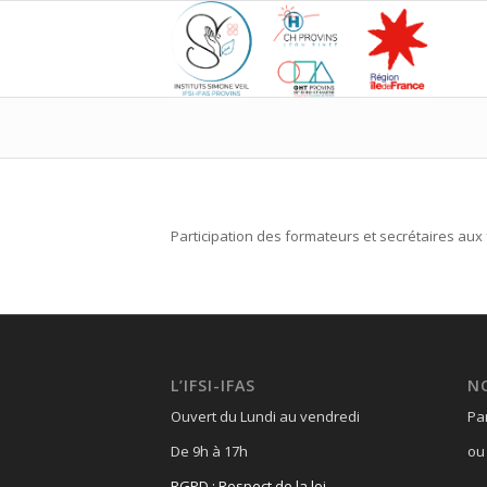
Participation des formateurs et secrétaires aux 
L’IFSI-IFAS
N
Ouvert du Lundi au vendredi
Pa
De 9h à 17h
ou 
RGPD : Respect de la loi