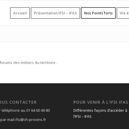
Accueil
Présentation IFSI – IFAS
Nos Points forts
Vie 
forums des métiers du territoire .
OUS CONTACTER
POUR VENIR À L’IFSI IFAS
r téléphone au 01 64 60 40 80
Différentes façons d’accéder à
l’IFSI – IFAS
par mail ifsi@ch-provins.fr