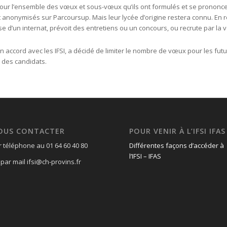
pour l’ensemble des vœux et sous-vœux qu’ils ont formulés et se prononce
nt anonymisés sur Parcoursup. Mais leur lycée d’origine restera connu. En
 d’un internat, prévoit des entretiens ou un concours, ou recrute par la v
n accord avec les IFSI, a décidé de limiter le nombre de vœux pour les futu
 des candidats.
OUS CONTACTER
POUR VENIR À L’IFSI IFAS
r téléphone au 01 64 60 40 80
Différentes façons d’accéder à
l’IFSI – IFAS
par mail ifsi@ch-provins.fr