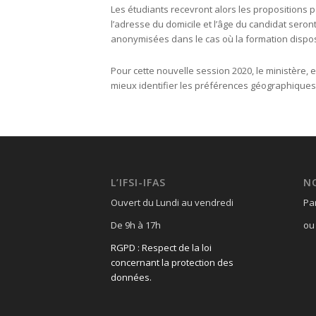
Les étudiants recevront alors les propositions 
l’adresse du domicile et l’âge du candidat sero
anonymisées dans le cas où la formation dispose
Pour cette nouvelle session 2020, le ministère, e
mieux identifier les préférences géographiques
L’IFSI-IFAS
N
Ouvert du Lundi au vendredi
Pa
De 9h à 17h
ou 
RGPD : Respect de la loi
concernant la protection des
données.