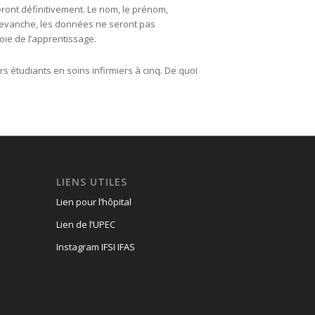
ront définitivement. Le nom, le prénom,
 revanche, les données ne seront pas
oie de l’apprentissage.
rs étudiants en soins infirmiers à cinq. De quoi
LIENS UTILES
Lien pour l’hôpital
Lien de l’UPEC
Instagram IFSI IFAS