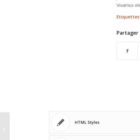
Vivamus el
Etiquettes 
Partager 
HTML Styles
Post Formats is a theme feature
introduced with Version 3.1. Post
Formats can...