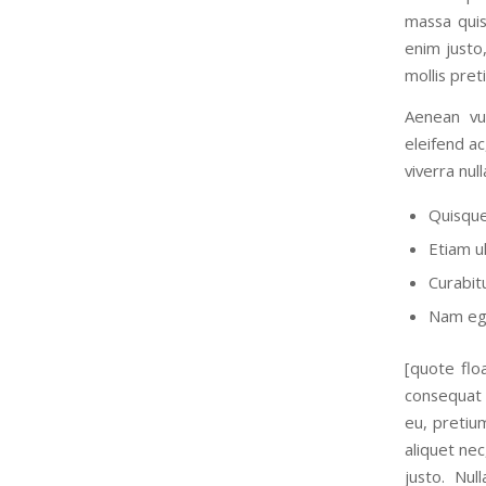
massa quis
enim justo,
mollis pre
Aenean vul
eleifend ac
viverra nul
Quisque
Etiam ul
Curabitu
Nam ege
[quote floa
consequat v
eu, pretium
aliquet nec
justo. Nul