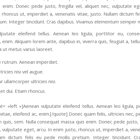
 enim. Donec pede justo, fringilla vel, aliquet nec, vulputate ege
 rhoncus ut, imperdiet a, venenatis vitae, justo. Nullam dictum f
tium. Integer tincidunt. Cras dapibus. Vivamus elementum semper ni
putate eleifend tellus. Aenean leo ligula, porttitor eu, conse
, enim. Aliquam lorem ante, dapibus in, viverra quis, feugiat a, tellu
la ut metus varius laoreet.
 rutrum. Aenean imperdiet.
tricies nisi vel augue.
r ullamcorper ultricies nisi.
t dui. Etiam rhoncus.
t= »left »]Aenean vulputate eleifend tellus. Aenean leo ligula, p
itae, eleifend ac, enim.[/quote] Donec quam felis, ultricies nec, 
 quis, sem. Nulla consequat massa quis enim. Donec pede justo, fr
, vulputate eget, arcu. In enim justo, rhoncus ut, imperdiet a, vene
lam dictum felis eu pede mollis pretium. Integer tincidunt. Cr