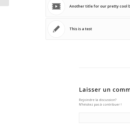
Another title for our pretty cool 
This is a test
Laisser un comm
Rejoindre la discussion?
N’hésitez pas à contribuer !