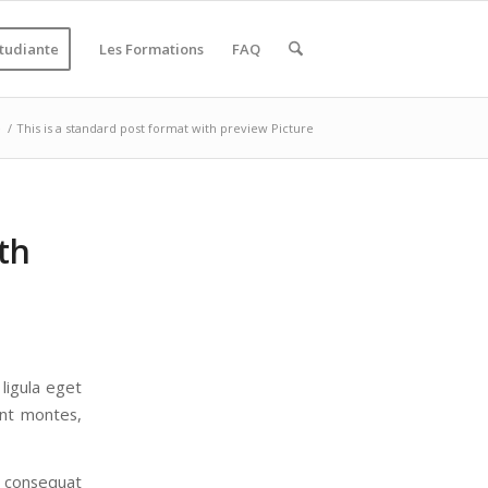
étudiante
Les Formations
FAQ
e
/
This is a standard post format with preview Picture
th
ligula eget
ent montes,
a consequat