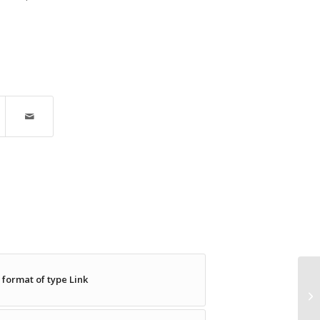
t format of type Link
Th
ty