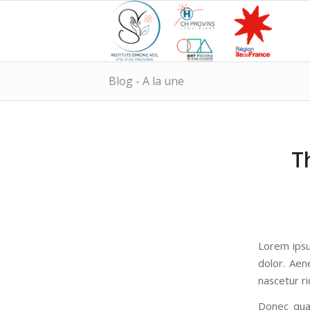
Blog - A la une
T
Lorem ipsu
dolor. Aen
nascetur ri
Donec quam