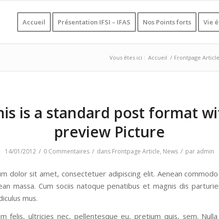
Accueil
Présentation IFSI – IFAS
Nos Points forts
Vie 
Vous êtes ici :
Accueil
/
Frontpage Articl
his is a standard post format wi
preview Picture
/
/
/
14/01/2012
0 Commentaires
dans
Frontpage Article
,
News
par
admin
m dolor sit amet, consectetuer adipiscing elit. Aenean commodo 
ean massa. Cum sociis natoque penatibus et magnis dis parturi
diculus mus.
 felis, ultricies nec, pellentesque eu, pretium quis, sem. Null