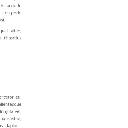
t, arcu. In
elis eu pede
si.
quat vitae,
s. Phasellus
orttitor eu,
pellentesque
ingilla vel,
natis vitae,
as dapibus.