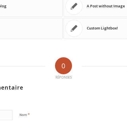
blog
A Post without Image
Custom Lightbox!
0
RÉPONSES
entaire
*
Nom