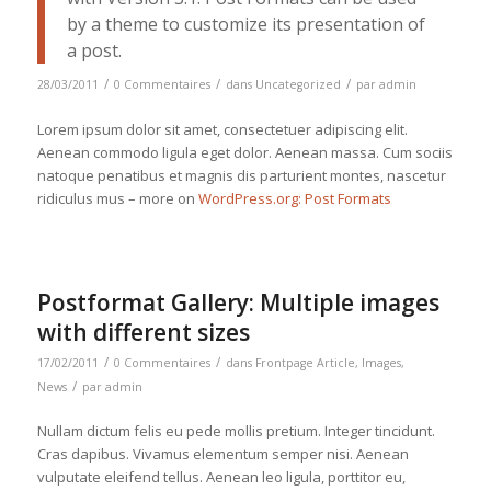
by a theme to customize its presentation of
a post.
/
/
/
28/03/2011
0 Commentaires
dans
Uncategorized
par
admin
Lorem ipsum dolor sit amet, consectetuer adipiscing elit.
Aenean commodo ligula eget dolor. Aenean massa. Cum sociis
natoque penatibus et magnis dis parturient montes, nascetur
ridiculus mus – more on
WordPress.org: Post Formats
Postformat Gallery: Multiple images
with different sizes
/
/
17/02/2011
0 Commentaires
dans
Frontpage Article
,
Images
,
/
News
par
admin
Nullam dictum felis eu pede mollis pretium. Integer tincidunt.
Cras dapibus. Vivamus elementum semper nisi. Aenean
vulputate eleifend tellus. Aenean leo ligula, porttitor eu,