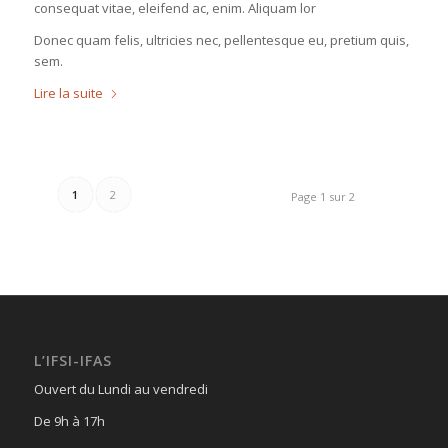
consequat vitae, eleifend ac, enim. Aliquam lor
Donec quam felis, ultricies nec, pellentesque eu, pretium quis,
sem.
Lire la suite
1
2
Page 1 sur 2
L’IFSI-IFAS
Ouvert du Lundi au vendredi
De 9h à 17h