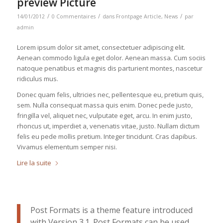
preview Picture
/
/
/
14/01/2012
0 Commentaires
dans
Frontpage Article
,
News
par
admin
Lorem ipsum dolor sit amet, consectetuer adipiscing elit.
Aenean commodo ligula eget dolor. Aenean massa. Cum sociis
natoque penatibus et magnis dis parturient montes, nascetur
ridiculus mus.
Donec quam felis, ultricies nec, pellentesque eu, pretium quis,
sem. Nulla consequat massa quis enim. Donec pede justo,
fringilla vel, aliquet nec, vulputate eget, arcu. In enim justo,
rhoncus ut, imperdiet a, venenatis vitae, justo. Nullam dictum
felis eu pede mollis pretium. Integer tincidunt. Cras dapibus.
Vivamus elementum semper nisi.
Lire la suite
Post Formats is a theme feature introduced
with Version 3.1. Post Formats can be used